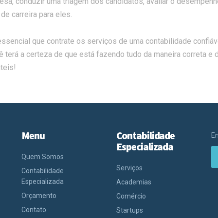
resa, conduzir uma triagem dos candidatos, avaliar o desempen
e carreira para eles.
ssencial que contrate os serviços de uma contabilidade confiáv
 terá a certeza de que está fazendo tudo da maneira correta e 
teis!
Menu
Contabilidade
En
Especializada
Quem Somos
Serviços
Contabilidade
Especializada
Academias
Orçamento
Comércio
Contato
Startups