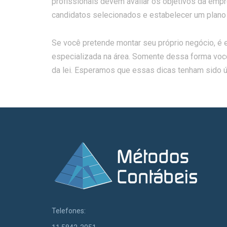
profissionais devem avaliar os objetivos da emp
candidatos selecionados e estabelecer um plano d
Se você pretende montar seu próprio negócio, é e
especializada na área. Somente dessa forma você
da lei. Esperamos que essas dicas tenham sido ú
Telefones: