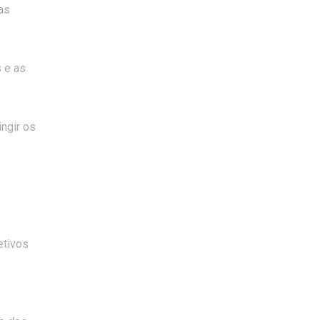
as
 e as
ngir os
etivos