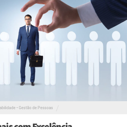
/
abilidade
•
Gestão de Pessoas
ais com Excelência