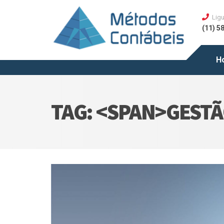
Ligu
(11) 5
H
TAG: <SPAN>GESTÃ