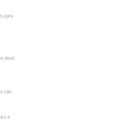
s para
e atual
is são
tes e