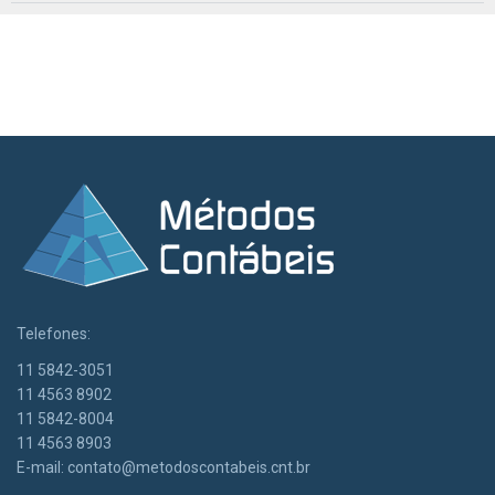
Telefones:
11 5842-3051
11 4563 8902
11 5842-8004
11 4563 8903
E-mail:
contato@metodoscontabeis.cnt.br