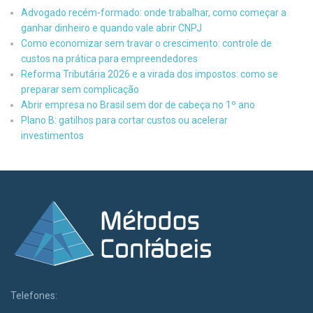
Advogado recém-formado: onde trabalhar, como começar a
ganhar dinheiro e quando vale abrir CNPJ
Como economizar sem travar o crescimento: controle de
custos na prática para empreendedores
Reforma Tributária 2026 e a virada dos impostos: como se
preparar sem complicação
Abrir empresa no Brasil sem dor de cabeça no 1º ano
Plano B: gatilhos para cortar custos ou acelerar
investimentos
Telefones: