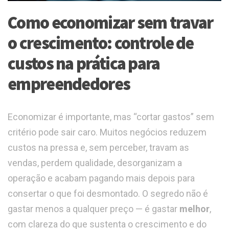
Como economizar sem travar
o crescimento: controle de
custos na prática para
empreendedores
Economizar é importante, mas “cortar gastos” sem
critério pode sair caro. Muitos negócios reduzem
custos na pressa e, sem perceber, travam as
vendas, perdem qualidade, desorganizam a
operação e acabam pagando mais depois para
consertar o que foi desmontado. O segredo não é
gastar menos a qualquer preço — é gastar
melhor
,
com clareza do que sustenta o crescimento e do