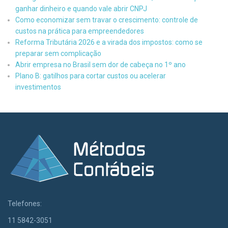
ganhar dinheiro e quando vale abrir CNPJ
Como economizar sem travar o crescimento: controle de
custos na prática para empreendedores
Reforma Tributária 2026 e a virada dos impostos: como se
preparar sem complicação
Abrir empresa no Brasil sem dor de cabeça no 1º ano
Plano B: gatilhos para cortar custos ou acelerar
investimentos
Telefones:
11 5842-3051