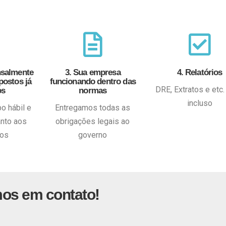
nsalmente
3. Sua empresa
4. Relatórios
postos já
funcionando dentro das
DRE, Extratos e etc
os
normas
incluso
 hábil e
Entregamos todas as
anto aos
obrigações legais ao
tos
governo
mos em contato!