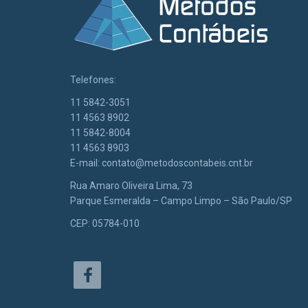
Telefones:
11 5842-3051
11 4563 8902
11 5842-8004
11 4563 8903
E-mail:
contato@metodoscontabeis.cnt.br
Rua Amaro Oliveira Lima, 73
Parque Esmeralda – Campo Limpo – São Paulo/SP
CEP: 05784-010