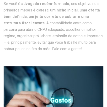
Se você é
advogado recém-formado
, seu objetivo nos
primeiros meses é clareza:
um nicho inicial, uma oferta
bem definida, um jeito correto de cobrar e uma
estrutura fiscal enxuta
. A contabilidade entra como
parceira para abrir o CNPJ adequado, escolher o melhor
regime, organizar pró-labore, emissão de notas e impostos
— e, principalmente, evitar que você trabalhe muito para
sobrar pouco no fim do mês. Fale com a gente!