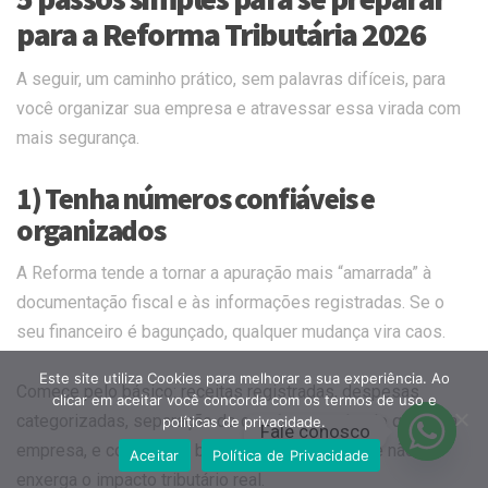
para a Reforma Tributária 2026
A seguir, um caminho prático, sem palavras difíceis, para
você organizar sua empresa e atravessar essa virada com
mais segurança.
1) Tenha números confiáveis e
organizados
A Reforma tende a tornar a apuração mais “amarrada” à
documentação fiscal e às informações registradas. Se o
seu financeiro é bagunçado, qualquer mudança vira caos.
Este site utiliza Cookies para melhorar a sua experiência. Ao
Comece pelo básico: receitas registradas, despesas
clicar em aceitar você concorda com os termos de uso e
categorizadas, separação do que é pessoal e do que é da
políticas de privacidade.
Fale conosco
empresa, e conciliação bancária. Sem isso, você não
Aceitar
Política de Privacidade
enxerga o impacto tributário real.