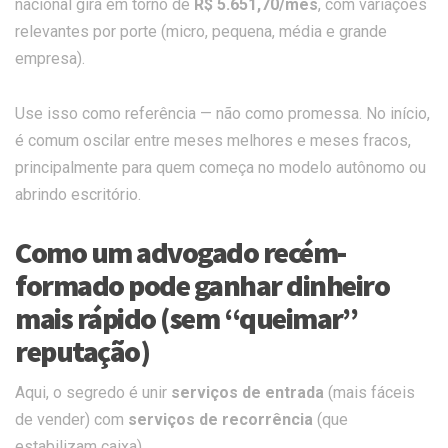
nacional gira em torno de
R$ 5.651,70/mês
, com variações
relevantes por porte (micro, pequena, média e grande
empresa).
Use isso como referência — não como promessa. No início,
é comum oscilar entre meses melhores e meses fracos,
principalmente para quem começa no modelo autônomo ou
abrindo escritório.
Como um advogado recém-
formado pode ganhar dinheiro
mais rápido (sem “queimar”
reputação)
Aqui, o segredo é unir
serviços de entrada
(mais fáceis
de vender) com
serviços de recorrência
(que
estabilizam caixa).