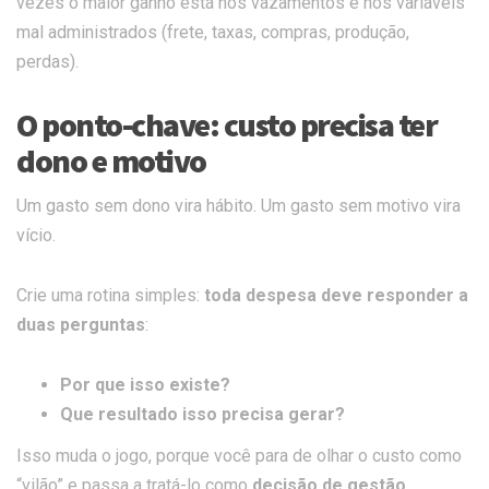
vezes o maior ganho está nos vazamentos e nos variáveis
mal administrados (frete, taxas, compras, produção,
perdas).
O ponto-chave: custo precisa ter
dono e motivo
Um gasto sem dono vira hábito. Um gasto sem motivo vira
vício.
Crie uma rotina simples:
toda despesa deve responder a
duas perguntas
:
Por que isso existe?
Que resultado isso precisa gerar?
Isso muda o jogo, porque você para de olhar o custo como
“vilão” e passa a tratá-lo como
decisão de gestão
.