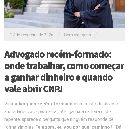
/
/
27 de fevereiro de 2026
Sem categoria
Advogado recém-formado:
onde trabalhar, como começar
a ganhar dinheiro e quando
vale abrir CNPJ
Virar
advogado recém-formado
é um misto de alívio e
ansiedade: você passa na OAB, ganha a carteira e, de
repente, aparece a pergunta que ninguém responde de
forma simples:
“e agora, eu vou por qual caminho?”
Dá