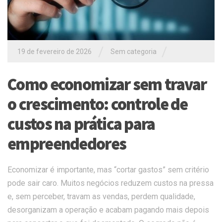
/
/
19 de fevereiro de 2026
Sem categoria
Como economizar sem travar
o crescimento: controle de
custos na prática para
empreendedores
Economizar é importante, mas “cortar gastos” sem critério
pode sair caro. Muitos negócios reduzem custos na pressa
e, sem perceber, travam as vendas, perdem qualidade,
desorganizam a operação e acabam pagando mais depois