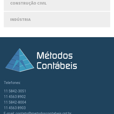
CONSTRUÇÃO CIVIL
INDÚSTRIA
Telefones:
11 5842-3051
11 4563 8902
11 5842-8004
11 4563 8903
E-mail:
contato@metodoscontabeis.cnt.br