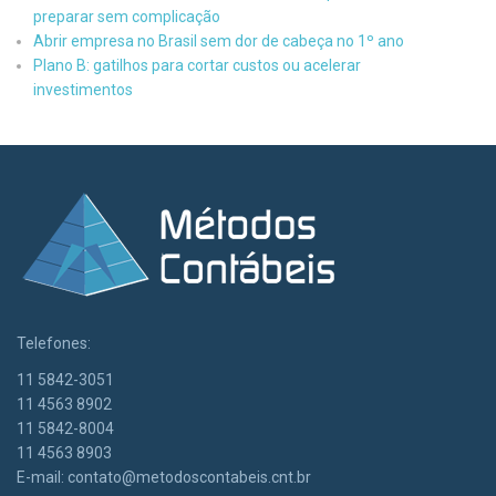
preparar sem complicação
Abrir empresa no Brasil sem dor de cabeça no 1º ano
Plano B: gatilhos para cortar custos ou acelerar
investimentos
Telefones:
11 5842-3051
11 4563 8902
11 5842-8004
11 4563 8903
E-mail:
contato@metodoscontabeis.cnt.br