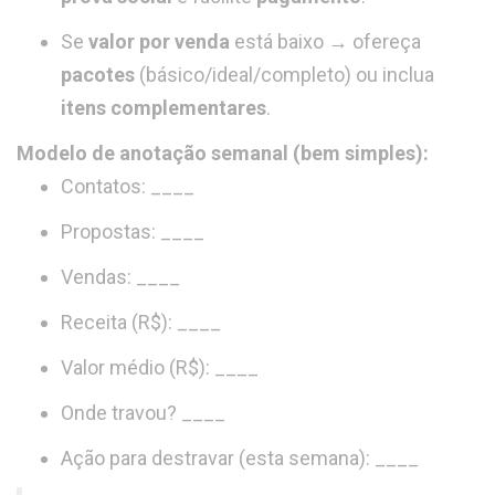
Se
valor por venda
está baixo → ofereça
pacotes
(básico/ideal/completo) ou inclua
itens complementares
.
Modelo de anotação semanal (bem simples):
Contatos: ____
Propostas: ____
Vendas: ____
Receita (R$): ____
Valor médio (R$): ____
Onde travou? ____
Ação para destravar (esta semana): ____