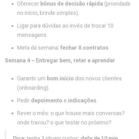
Oferecer
bônus de decisão rápida
(prioridade
no início, brinde simples).
Ligar para dúvidas ao invés de trocar 10
mensagens.
Meta da semana:
fechar X contratos
.
Semana 4 – Entregar bem, reter e aprender
Garantir um
bom início
dos novos clientes
(onboarding).
Pedir
depoimento
e
indicações
.
Rever o mês: o que trouxe mais conversas?
onde travou? o que testar no próximo?
Dica:
tenha 3 rituais curtos:
daily de 10 min