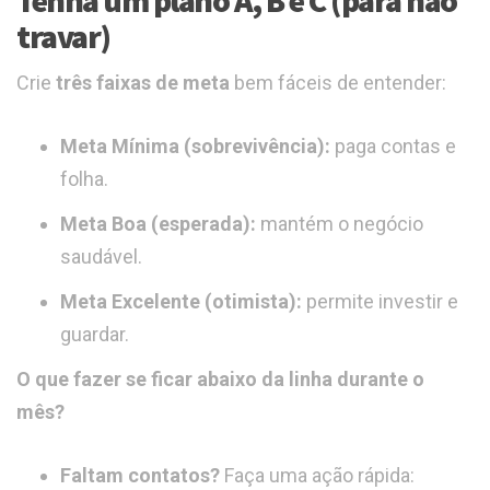
Tenha um plano A, B e C (para não
travar)
Crie
três faixas de meta
bem fáceis de entender:
Meta Mínima (sobrevivência):
paga contas e
folha.
Meta Boa (esperada):
mantém o negócio
saudável.
Meta Excelente (otimista):
permite investir e
guardar.
O que fazer se ficar abaixo da linha durante o
mês?
Faltam contatos?
Faça uma ação rápida: