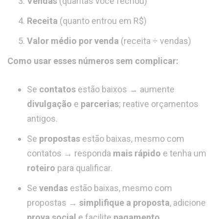
Vendas
(quantas você fechou)
Receita
(quanto entrou em R$)
Valor médio por venda
(receita ÷ vendas)
Como usar esses números sem complicar:
Se
contatos
estão baixos → aumente
divulgação
e
parcerias
; reative orçamentos
antigos.
Se
propostas
estão baixas, mesmo com
contatos → responda
mais rápido
e tenha um
roteiro
para qualificar.
Se
vendas
estão baixas, mesmo com
propostas →
simplifique a proposta
, adicione
prova social
e facilite
pagamento
.