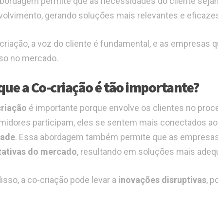
bordagem permite que as necessidades do cliente sejam
olvimento, gerando soluções mais relevantes e eficaze
criação, a voz do cliente é fundamental, e as empresa
so no mercado.
que a Co-criação é tão importante?
riação
é importante porque envolve os clientes no pro
idores participam, eles se sentem mais conectados ao
dade
. Essa abordagem também permite que as empresas
tativas do mercado
, resultando em soluções mais adeq
isso, a co-criação pode levar a
inovações disruptivas
, p