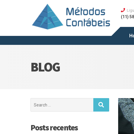
Ligu
(11) 5
H
BLOG
Posts recentes