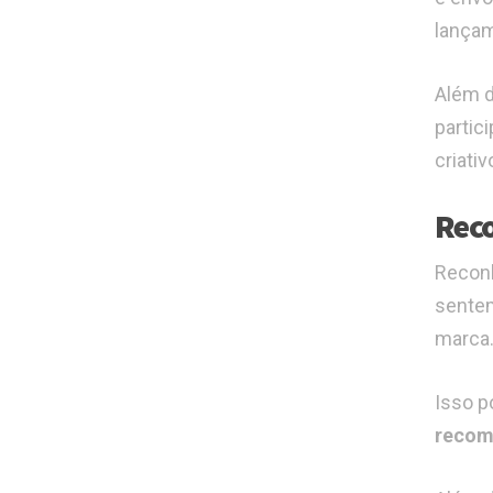
lançam
Além d
partic
criativ
Reco
Reconh
sentem
marca
Isso p
recom