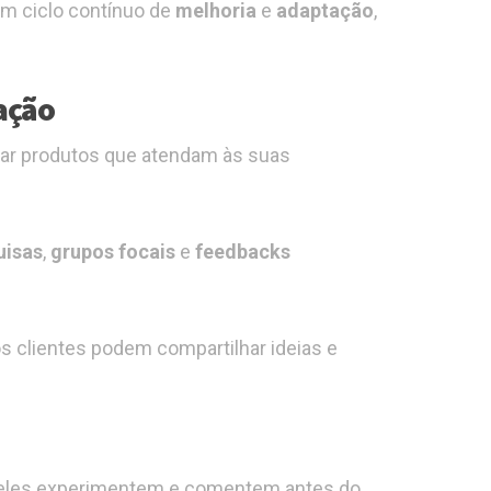
um ciclo contínuo de
melhoria
e
adaptação
,
vação
riar produtos que atendam às suas
uisas
,
grupos focais
e
feedbacks
os clientes podem compartilhar ideias e
e eles experimentem e comentem antes do