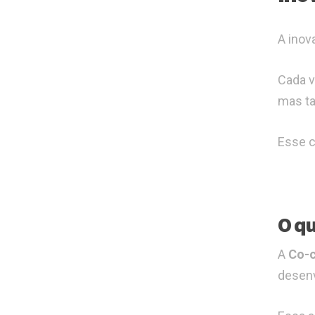
A inov
Cada v
mas ta
Esse 
O qu
A
Co-c
desenv