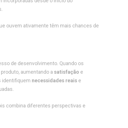
 incorporadas desde o início do
s.
s que ouvem ativamente têm mais chances de
cesso de desenvolvimento. Quando os
 produto, aumentando a
satisfação
e
 identifiquem
necessidades reais
e
uadas.
ois combina diferentes perspectivas e