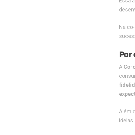
Essa a
desenv
Na co-
suces
Por 
A
Co-c
consum
fideli
expec
Além d
ideias.