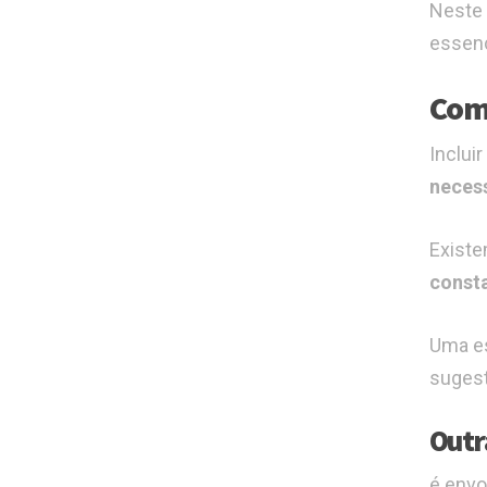
Neste 
essenc
Como
Inclui
necess
Existe
const
Uma es
suges
Outr
é envo