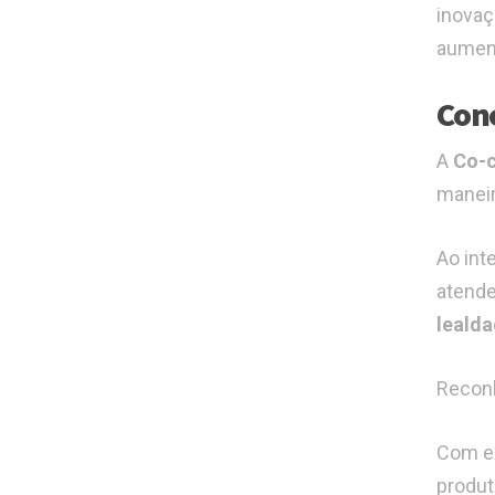
inovaç
aument
Conc
A
Co-c
maneir
Ao int
atend
leald
Reconh
Com ex
produt