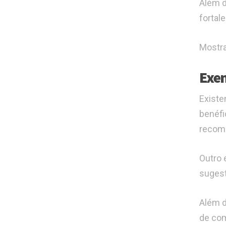
Além d
fortal
Mostra
Exem
Exist
benéfi
recome
Outro 
sugest
Além d
de com