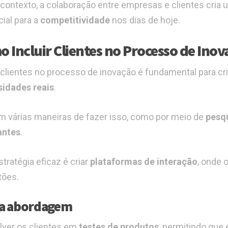
contexto, a colaboração entre empresas e clientes cria 
ial para a
competitividade
nos dias de hoje.
 Incluir Clientes no Processo de Ino
r clientes no processo de inovação é fundamental para c
idades reais
.
m várias maneiras de fazer isso, como por meio de
pesq
antes
.
tratégia eficaz é criar
plataformas de interação
, onde 
tões.
a abordagem
lver os clientes em
testes de produtos
, permitindo qu