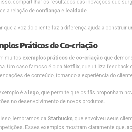
isso, compartilhar os resultados das inovações que surgi
ece a relação de
confiança
e
lealdade
.
r que a voz do cliente faz a diferença ajuda a construir
plos Práticos de Co-criação
em muitos
exemplos práticos de co-criação
que demons
ca. Um caso famoso é o da
Netflix
, que utiliza feedback
ndações de conteúdo, tornando a experiência do cliente
exemplo é a
lego
, que permite que os fãs proponham nov
ões no desenvolvimento de novos produtos.
isso, lembramos da
Starbucks
, que envolveu seus clie
petições. Esses exemplos mostram claramente que, ao i