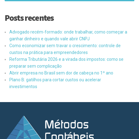
Posts recentes
Advogado recém-formado: onde trabalhar, como começar a
ganhar dinheiro e quando vale abrir CNPJ
Como economizar sem travar o crescimento: controle de
custos na prática para empreendedores
Reforma Tributária 2026 e a virada dos impostos: como se
preparar sem complicação
Abrir empresa no Brasil sem dor de cabeça no 1º ano
Plano B: gatilhos para cortar custos ou acelerar
investimentos