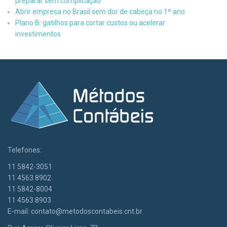
preparar sem complicação
Abrir empresa no Brasil sem dor de cabeça no 1º ano
Plano B: gatilhos para cortar custos ou acelerar
investimentos
Telefones:
11 5842-3051
11 4563 8902
11 5842-8004
11 4563 8903
E-mail:
contato@metodoscontabeis.cnt.br