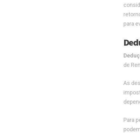
consid
retorn
para e
Dedu
Deduç
de Ren
As des
impost
depen
Para p
podem