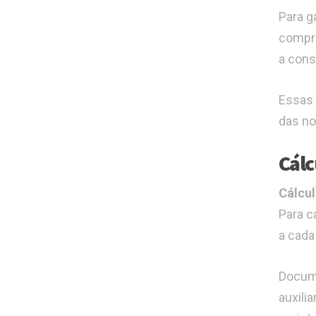
Para g
compro
a cons
Essas 
das no
Cálc
Cálcul
Para c
a cada
Docume
auxili