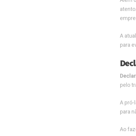
atento
empres
A atua
para e
Decl
Decla
pelo t
A pró-
para n
Ao faze