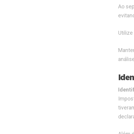
Ao sep
evitan
Utiliz
Manten
anális
Iden
Identi
Impost
tivera
declar
Além d