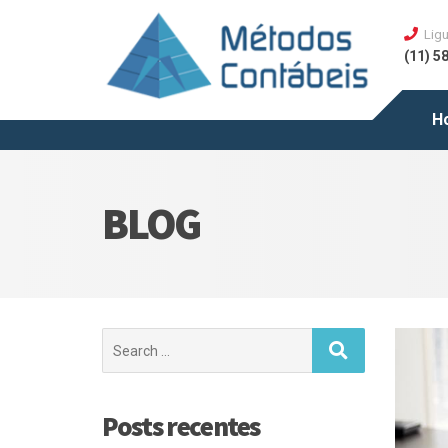
Ligu
(11) 5
H
BLOG
Posts recentes