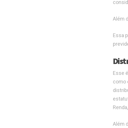
consid
Além d
Essa p
previd
Dist
Esse é
como o
distri
estatu
Renda,
Além d