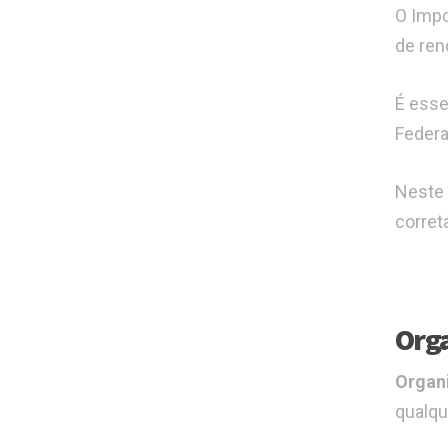
O Impo
de ren
É esse
Federa
Neste 
corret
Orga
Organ
qualqu