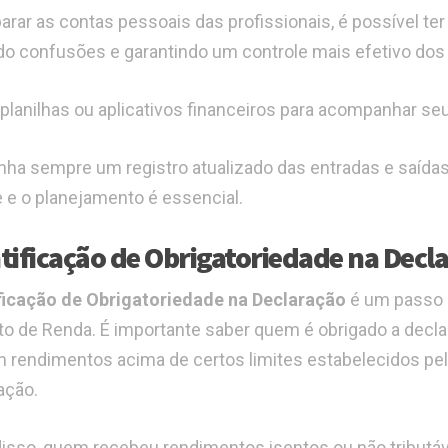
arar as contas pessoais das profissionais, é possível te
do confusões e garantindo um controle mais efetivo dos
e planilhas ou aplicativos financeiros para acompanhar s
ha sempre um registro atualizado das entradas e saídas, 
e e o planejamento é essencial.
tificação de Obrigatoriedade na Decl
ficação de Obrigatoriedade na Declaração
é um passo c
o de Renda. É importante saber quem é obrigado a declar
m rendimentos acima de certos limites estabelecidos pel
ação.
isso, quem recebeu rendimentos isentos ou não tributá