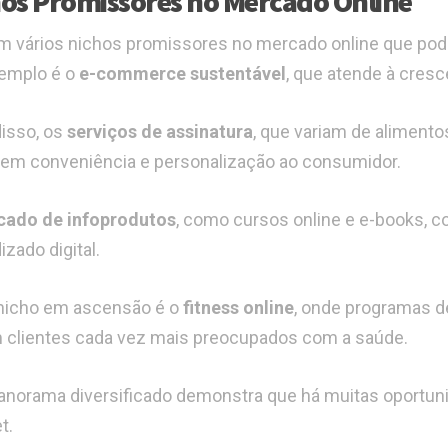
os Promissores no Mercado Online
m vários nichos promissores no mercado online que po
emplo é o
e-commerce sustentável
, que atende à cres
isso, os
serviços de assinatura
, que variam de alimento
em conveniência e personalização ao consumidor.
ado de infoprodutos
, como cursos online e e-books, c
izado digital.
nicho em ascensão é o
fitness online
, onde programas d
 clientes cada vez mais preocupados com a saúde.
anorama diversificado demonstra que há muitas oportu
t.