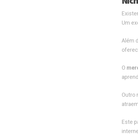
Nich
Existe
Um ex
Além d
oferec
O
merc
aprend
Outro 
atraem
Este p
interne