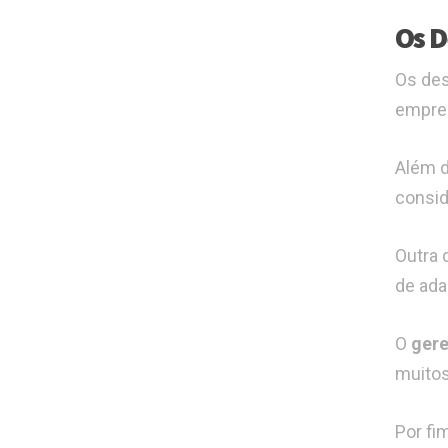
Os D
Os des
empree
Além d
consid
Outra 
de ada
O
ger
muitos
Por fi