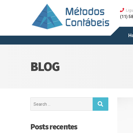
Ligu
(11) 5
H
BLOG
Posts recentes