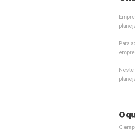
Empree
planej
Para a
empree
Neste 
planej
O qu
O
empr