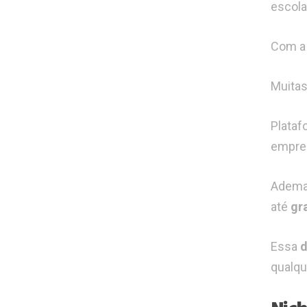
escola
Com 
Muitas
Plataf
empree
Ademai
até
gr
Essa
d
qualqu