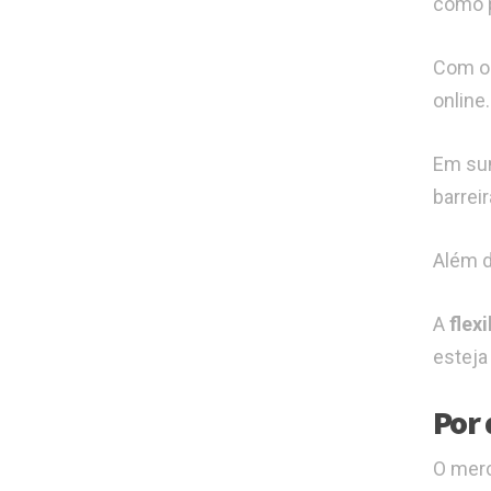
como p
Com o 
online.
Em sum
barrei
Além d
A
flex
esteja
Por 
O merc