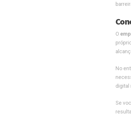
barrei
Con
O
empr
própri
alcanç
No ent
necess
digital
Se voc
resulta