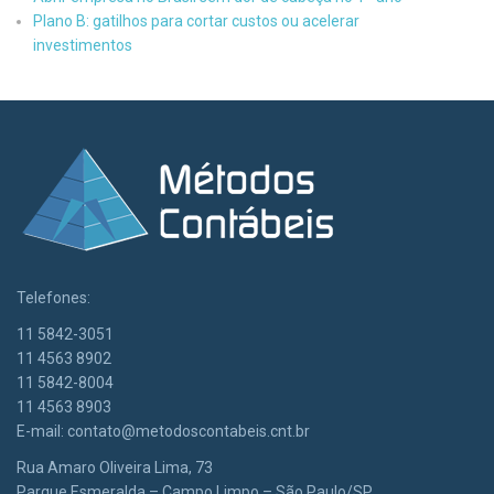
Plano B: gatilhos para cortar custos ou acelerar
investimentos
Telefones:
11 5842-3051
11 4563 8902
11 5842-8004
11 4563 8903
E-mail:
contato@metodoscontabeis.cnt.br
Rua Amaro Oliveira Lima, 73
Parque Esmeralda – Campo Limpo – São Paulo/SP