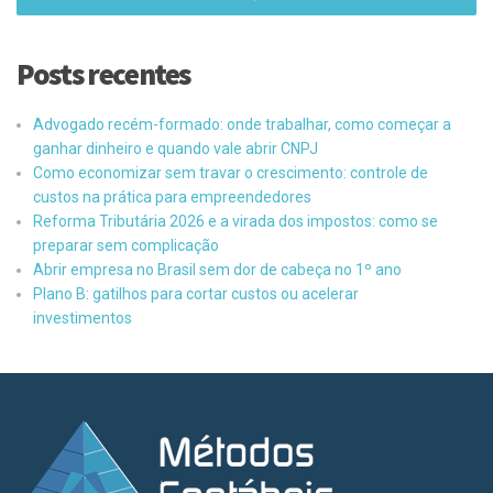
Posts recentes
Advogado recém-formado: onde trabalhar, como começar a
ganhar dinheiro e quando vale abrir CNPJ
Como economizar sem travar o crescimento: controle de
custos na prática para empreendedores
Reforma Tributária 2026 e a virada dos impostos: como se
preparar sem complicação
Abrir empresa no Brasil sem dor de cabeça no 1º ano
Plano B: gatilhos para cortar custos ou acelerar
investimentos