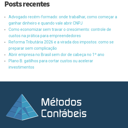
Posts recentes
Advogado recém-formado: onde trabalhar, como começar a
ganhar dinheiro e quando vale abrir CNPJ
Como economizar sem travar o crescimento: controle de
custos na prática para empreendedores
Reforma Tributária 2026 e a virada dos impostos: como se
preparar sem complicação
Abrir empresa no Brasil sem dor de cabeça no 1º ano
Plano B: gatilhos para cortar custos ou acelerar
investimentos