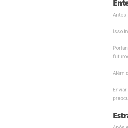
Ente
Antes 
Isso i
Portan
futuro
Além d
Enviar
preocu
Estr
Após e