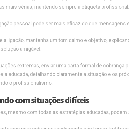
s mais sérias, mantendo sempre a etiqueta profissional
gação pessoal pode ser mais eficaz do que mensagens e
e a ligação, mantenha um tom calmo e objetivo, explican
solução amigável.
uações extremas, enviar uma carta formal de cobrança po
seja educada, detalhando claramente a situação e os p
do o profissionalismo.
ndo com situações difíceis
es, mesmo com todas as estratégias educadas, podem su
esforços para cobrar educadamente não forem frutíferos,