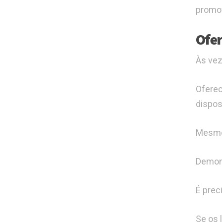
promo
Ofer
Às vez
Oferec
dispos
Mesmo 
Demons
É prec
Se os 