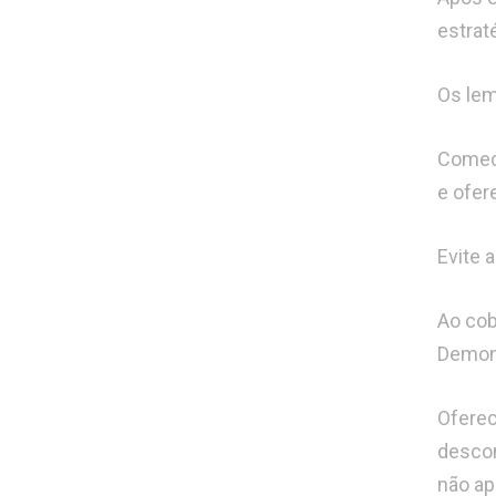
estrat
Os lem
Comece
e ofer
Evite 
Ao cob
Demons
Oferec
descon
não ap