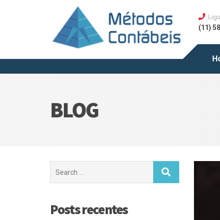
Ligu
(11) 5
H
BLOG
Posts recentes