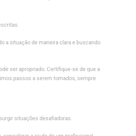
.
scritas.
do a situação de maneira clara e buscando
de ser apropriado. Certifique-se de que a
róximos passos a serem tomados, sempre
rgir situações desafiadoras.
 considerar a ajuda de um profissional,