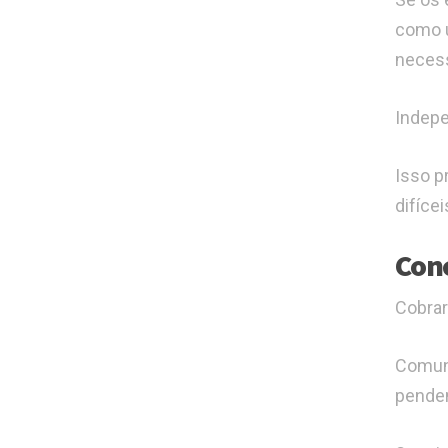
como u
necess
Indepe
Isso p
difícei
Con
Cobrar
Comuni
penden