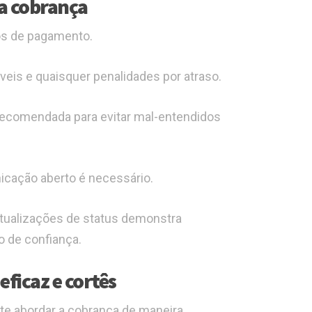
a cobrança
os de pagamento.
eis e quaisquer penalidades por atraso.
recomendada para evitar mal-entendidos
icação aberto é necessário.
tualizações de status demonstra
o de confiança.
eficaz e cortês
te abordar a cobrança de maneira