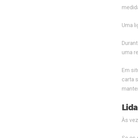
medida
Uma li
Durant
uma re
Em sit
carta 
manten
Lida
Às vez
Se os 