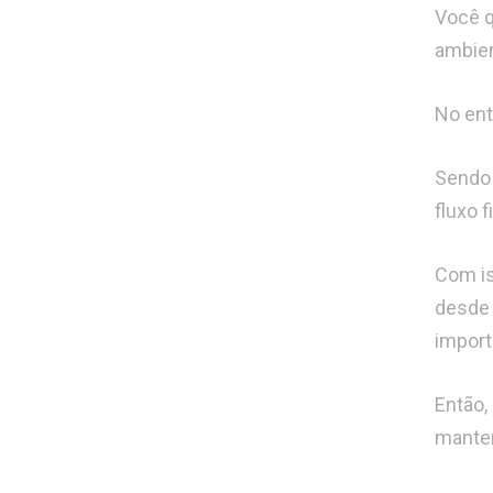
Você q
ambien
No ent
Sendo 
fluxo 
Com is
desde 
import
Então,
manten