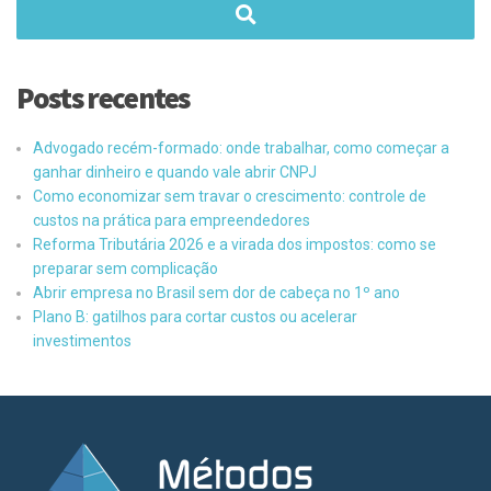
Posts recentes
Advogado recém-formado: onde trabalhar, como começar a
ganhar dinheiro e quando vale abrir CNPJ
Como economizar sem travar o crescimento: controle de
custos na prática para empreendedores
Reforma Tributária 2026 e a virada dos impostos: como se
preparar sem complicação
Abrir empresa no Brasil sem dor de cabeça no 1º ano
Plano B: gatilhos para cortar custos ou acelerar
investimentos