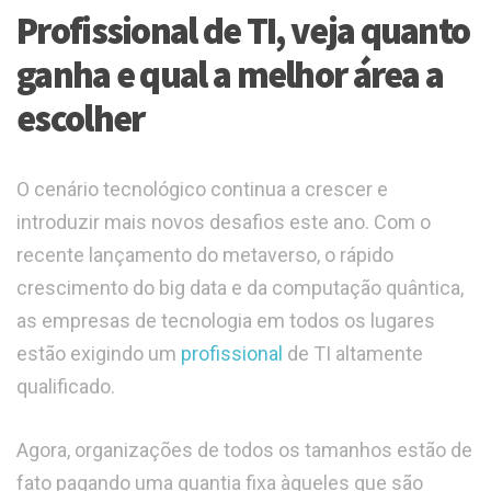
Profissional de TI, veja quanto
ganha e qual a melhor área a
escolher
O cenário tecnológico continua a crescer e
introduzir mais novos desafios este ano. Com o
recente lançamento do metaverso, o rápido
crescimento do big data e da computação quântica,
as empresas de tecnologia em todos os lugares
estão exigindo um
profissional
de TI altamente
qualificado.
Agora, organizações de todos os tamanhos estão de
fato pagando uma quantia fixa àqueles que são