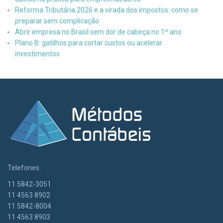
Reforma Tributária 2026 e a virada dos impostos: como se
preparar sem complicação
Abrir empresa no Brasil sem dor de cabeça no 1º ano
Plano B: gatilhos para cortar custos ou acelerar
investimentos
Telefones:
11 5842-3051
11 4563 8902
11 5842-8004
11 4563 8903