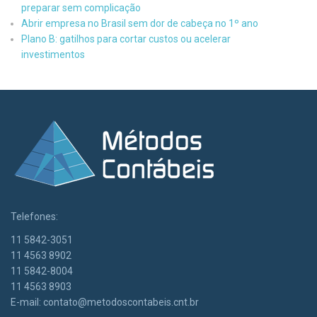
preparar sem complicação
Abrir empresa no Brasil sem dor de cabeça no 1º ano
Plano B: gatilhos para cortar custos ou acelerar
investimentos
Telefones:
11 5842-3051
11 4563 8902
11 5842-8004
11 4563 8903
E-mail:
contato@metodoscontabeis.cnt.br