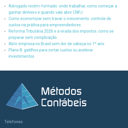
Advogado recém-formado: onde trabalhar, como começar a
ganhar dinheiro e quando vale abrir CNPJ
Como economizar sem travar o crescimento: controle de
custos na prática para empreendedores
Reforma Tributária 2026 e a virada dos impostos: como se
preparar sem complicação
Abrir empresa no Brasil sem dor de cabeça no 1º ano
Plano B: gatilhos para cortar custos ou acelerar
investimentos
Telefones: