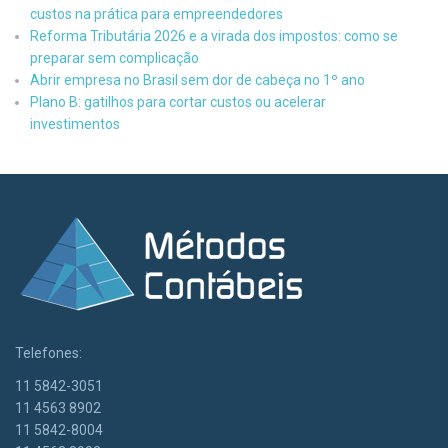
custos na prática para empreendedores
Reforma Tributária 2026 e a virada dos impostos: como se
preparar sem complicação
Abrir empresa no Brasil sem dor de cabeça no 1º ano
Plano B: gatilhos para cortar custos ou acelerar
investimentos
Telefones:
11 5842-3051
11 4563 8902
11 5842-8004