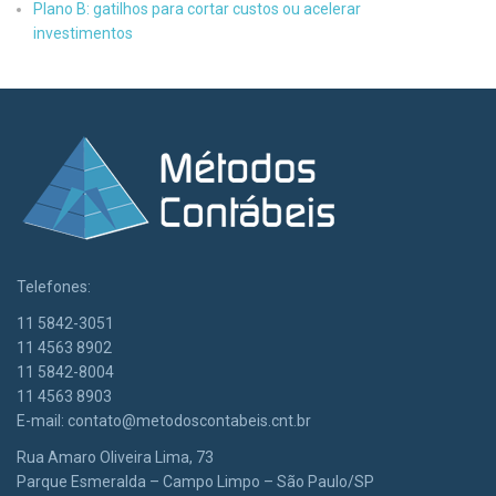
Plano B: gatilhos para cortar custos ou acelerar
investimentos
Telefones:
11 5842-3051
11 4563 8902
11 5842-8004
11 4563 8903
E-mail:
contato@metodoscontabeis.cnt.br
Rua Amaro Oliveira Lima, 73
Parque Esmeralda – Campo Limpo – São Paulo/SP