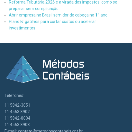
Reforma Tributária 2026 e a virada dos impostos: como se
preparar sem complicação
Abrir empresa no Brasil sem dor de cabeça no 1º ano
Plano B: gatilhos para cortar custos ou acelerar
investimentos
Telefones:
11 5842-3051
11 4563 8902
11 5842-8004
11 4563 8903
E-mail:
contato@metodoscontabeis.cnt.br