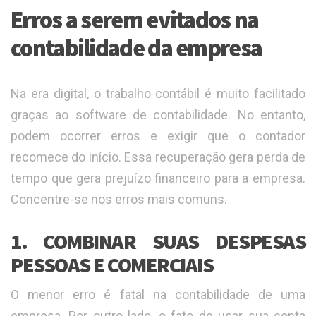
Erros a serem evitados na
contabilidade da empresa
Na era digital, o trabalho contábil é muito facilitado
graças ao software de contabilidade. No entanto,
podem ocorrer erros e exigir que o contador
recomece do início. Essa recuperação gera perda de
tempo que gera prejuízo financeiro para a empresa.
Concentre-se nos erros mais comuns.
1. COMBINAR SUAS DESPESAS
PESSOAS E COMERCIAIS
O menor erro é fatal na contabilidade de uma
empresa. Por outro lado, o fato de usar sua conta