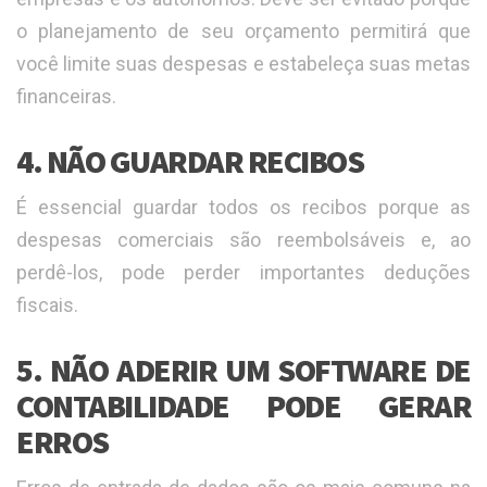
o planejamento de seu orçamento permitirá que
você limite suas despesas e estabeleça suas metas
financeiras.
4. NÃO GUARDAR RECIBOS
É essencial guardar todos os recibos porque as
despesas comerciais são reembolsáveis ​​e, ao
perdê-los, pode perder importantes deduções
fiscais.
5. NÃO ADERIR UM SOFTWARE DE
CONTABILIDADE PODE GERAR
ERROS