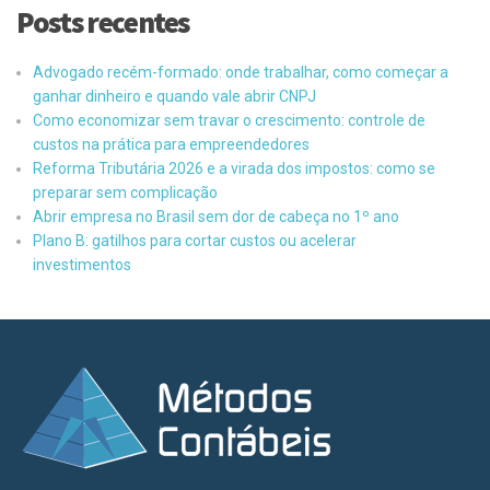
Posts recentes
Advogado recém-formado: onde trabalhar, como começar a
ganhar dinheiro e quando vale abrir CNPJ
Como economizar sem travar o crescimento: controle de
custos na prática para empreendedores
Reforma Tributária 2026 e a virada dos impostos: como se
preparar sem complicação
Abrir empresa no Brasil sem dor de cabeça no 1º ano
Plano B: gatilhos para cortar custos ou acelerar
investimentos