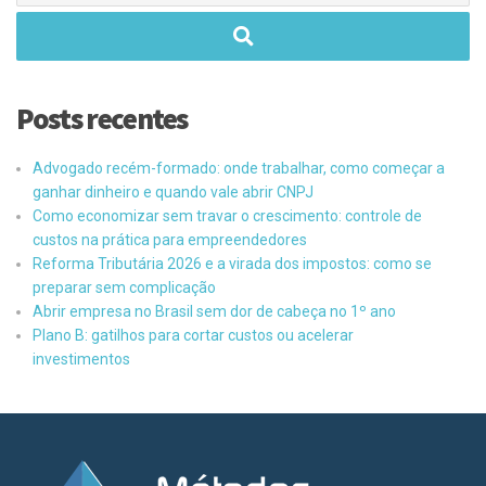
Posts recentes
Advogado recém-formado: onde trabalhar, como começar a
ganhar dinheiro e quando vale abrir CNPJ
Como economizar sem travar o crescimento: controle de
custos na prática para empreendedores
Reforma Tributária 2026 e a virada dos impostos: como se
preparar sem complicação
Abrir empresa no Brasil sem dor de cabeça no 1º ano
Plano B: gatilhos para cortar custos ou acelerar
investimentos