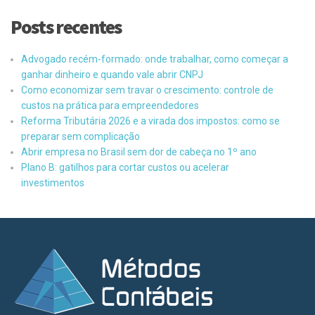
Posts recentes
Advogado recém-formado: onde trabalhar, como começar a
ganhar dinheiro e quando vale abrir CNPJ
Como economizar sem travar o crescimento: controle de
custos na prática para empreendedores
Reforma Tributária 2026 e a virada dos impostos: como se
preparar sem complicação
Abrir empresa no Brasil sem dor de cabeça no 1º ano
Plano B: gatilhos para cortar custos ou acelerar
investimentos