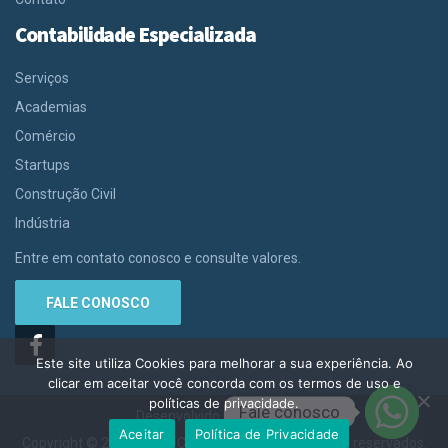
Contabilidade Especializada
Serviços
Academias
Comércio
Startups
Construção Civil
Indústria
Entre em contato conosco e consulte valores.
FALE CONOSCO
Este site utiliza Cookies para melhorar a sua experiência. Ao
clicar em aceitar você concorda com os termos de uso e
políticas de privacidade.
Fale conosco
Desenvolvido por
Contabilit
Aceitar
Política de Privacidade
Copyright © 2020–2021 Contabilit. Todos os direitos reservados.